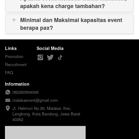
apakah kena charge tambahan?
Minimal dan Maksimal kapasitas event
berapa pax?
Links
Social Media
Promotion
Recruitment
FAQ
Information
082260904006
malakaevent@gmail.com
Jl. Halimun No.36, Malabar, Kec. 
Lengkong, Kota Bandung, Jawa Barat 
40262