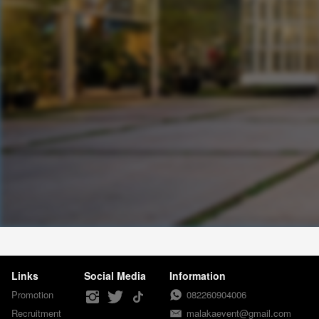
Links
Social Media
Information
Promotion
082260904006
Recruitment
malakaevent@gmail.com