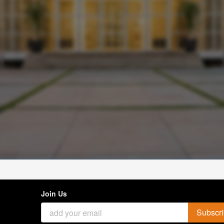
Join Us
Subscr
`